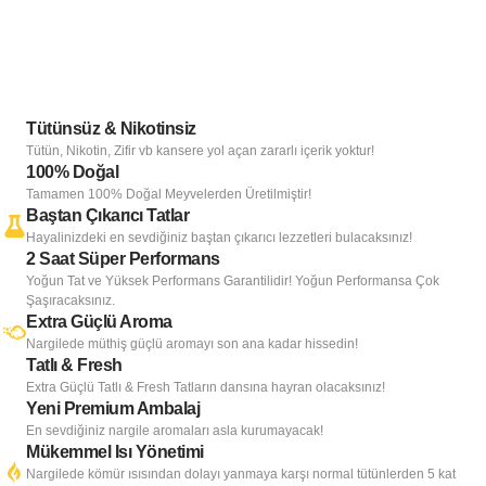
Tütünsüz & Nikotinsiz
Tütün, Nikotin, Zifir vb kansere yol açan zararlı içerik yoktur!
100% Doğal
Tamamen 100% Doğal Meyvelerden Üretilmiştir!
Baştan Çıkarıcı Tatlar
Hayalinizdeki en sevdiğiniz baştan çıkarıcı lezzetleri bulacaksınız!
2 Saat Süper Performans
Yoğun Tat ve Yüksek Performans Garantilidir! Yoğun Performansa Çok
Şaşıracaksınız.
Extra Güçlü Aroma
Nargilede müthiş güçlü aromayı son ana kadar hissedin!
Tatlı & Fresh
Extra Güçlü Tatlı & Fresh Tatların dansına hayran olacaksınız!
Yeni Premium Ambalaj
En sevdiğiniz nargile aromaları asla kurumayacak!
Mükemmel Isı Yönetimi
Nargilede kömür ısısından dolayı yanmaya karşı normal tütünlerden 5 kat