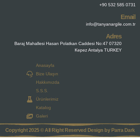
+90 532 585 0731
Email
info@tanyanargile.com.tr
Adres
Baraj Mahallesi Hasan Polatkan Caddesi No:47 07320
Kepez Antalya TURKEY
Anasayfa
Bize Ulaşın
Hakkımızda
S.S.S.
Ürünlerimiz
Katalog
Galeri
Copyright 2025 © All Right Reserved Design by Parra Dark