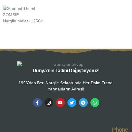
ZOMBIE
Z
Nargile Melası 125Gr.
N
Dünya’nın Tadını Değiştiriyoruz!
1996'dan Beri Nargile Sektöründe Her Daim Trendi
Yaratanların Adresi!
Phone