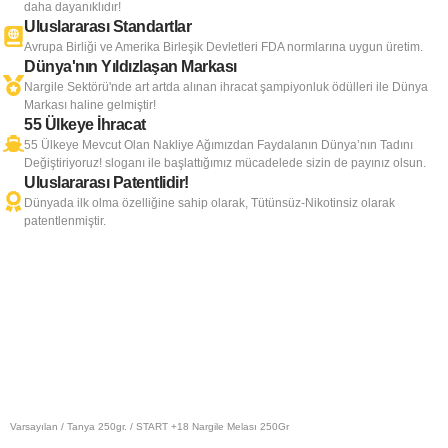
daha dayanıklıdır!
Uluslararası Standartlar
Avrupa Birliği ve Amerika Birleşik Devletleri FDA normlarına uygun üretim.
Dünya'nın Yıldızlaşan Markası
Nargile Sektörü'nde art artda alınan ihracat şampiyonluk ödülleri ile Dünya
Markası haline gelmiştir!
55 Ülkeye İhracat
55 Ülkeye Mevcut Olan Nakliye Ağımızdan Faydalanın Dünya’nın Tadını
Değiştiriyoruz! sloganı ile başlattığımız mücadelede sizin de payınız olsun.
Uluslararası Patentlidir!
Dünyada ilk olma özelliğine sahip olarak, Tütünsüz-Nikotinsiz olarak
patentlenmiştir.
Varsayılan
/
Tanya 250gr.
/ START +18 Nargile Melası 250Gr