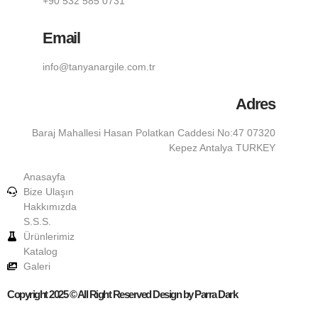
+90 532 585 0731
Email
info@tanyanargile.com.tr
Adres
Baraj Mahallesi Hasan Polatkan Caddesi No:47 07320
Kepez Antalya TURKEY
Anasayfa
Bize Ulaşın
Hakkımızda
S.S.S.
Ürünlerimiz
Katalog
Galeri
Copyright 2025 © All Right Reserved Design by Parra Dark