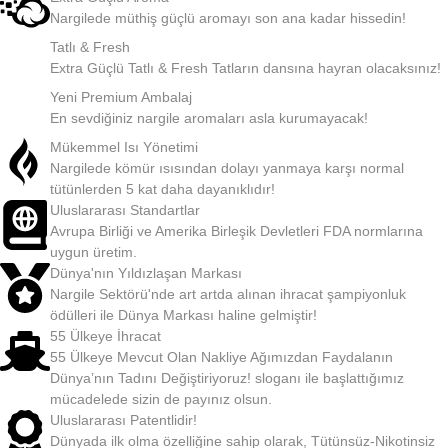
Nargilede müthiş güçlü aromayı son ana kadar hissedin!
Tatlı & Fresh
Extra Güçlü Tatlı & Fresh Tatların dansına hayran olacaksınız!
Yeni Premium Ambalaj
En sevdiğiniz nargile aromaları asla kurumayacak!
Mükemmel Isı Yönetimi
Nargilede kömür ısısından dolayı yanmaya karşı normal
tütünlerden 5 kat daha dayanıklıdır!
Uluslararası Standartlar
Avrupa Birliği ve Amerika Birleşik Devletleri FDA normlarına
uygun üretim.
Dünya'nın Yıldızlaşan Markası
Nargile Sektörü'nde art artda alınan ihracat şampiyonluk
ödülleri ile Dünya Markası haline gelmiştir!
55 Ülkeye İhracat
55 Ülkeye Mevcut Olan Nakliye Ağımızdan Faydalanın
Dünya’nın Tadını Değiştiriyoruz! sloganı ile başlattığımız
mücadelede sizin de payınız olsun.
Uluslararası Patentlidir!
Dünyada ilk olma özelliğine sahip olarak, Tütünsüz-Nikotinsiz