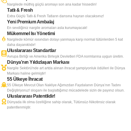
Nargilede müthiş güçlü aromayı son ana kadar hissedin!
Tatlı & Fresh
Extra Güçlü Tatlı & Fresh Tatların dansına hayran olacaksınız!
Yeni Premium Ambalaj
En sevdiğiniz nargile aromaları asla kurumayacak!
Mükemmel Isı Yönetimi
Nargilede kömür ısısından dolayı yanmaya karşı normal tütünlerden 5 kat
daha dayanıklıdır!
Uluslararası Standartlar
Avrupa Birliği ve Amerika Birleşik Devletleri FDA normlarına uygun üretim.
Dünya'nın Yıldızlaşan Markası
Nargile Sektörü'nde art artda alınan ihracat şampiyonluk ödülleri ile Dünya
Markası haline gelmiştir!
55 Ülkeye İhracat
55 Ülkeye Mevcut Olan Nakliye Ağımızdan Faydalanın Dünya’nın Tadını
Değiştiriyoruz! sloganı ile başlattığımız mücadelede sizin de payınız olsun.
Uluslararası Patentlidir!
Dünyada ilk olma özelliğine sahip olarak, Tütünsüz-Nikotinsiz olarak
patentlenmiştir.