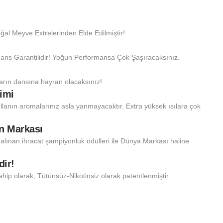
 Meyve Extrelerinden Elde Edilmiştir!
ans Garantilidir! Yoğun Performansa Çok Şaşıracaksınız.
ların dansına hayran olacaksınız!
imi
llanın aromalarınız asla yanmayacaktır. Extra yüksek ısılara çok
an Markası
 alınan ihracat şampiyonluk ödülleri ile Dünya Markası haline
dir!
ahip olarak, Tütünsüz-Nikotinsiz olarak patentlenmiştir.