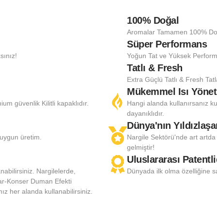
100% Doğal
!
Aromalar Tamamen 100% Doğal
Süper Performans
sınız!
Yoğun Tat ve Yüksek Perform
Tatlı & Fresh
Extra Güçlü Tatlı & Fresh Tat
Mükemmel Isı Yönet
 güvenlik Kilitli kapaklıdır.
Hangi alanda kullanırsanız ku
dayanıklıdır.
Dünya'nın Yıldızlaş
 uygun üretim.
Nargile Sektörü'nde art artda
gelmiştir!
Uluslararası Patentli
nabilirsiniz. Nargilelerde,
Dünyada ilk olma özelliğine s
Bar-Konser Duman Efekti
 her alanda kullanabilirsiniz.