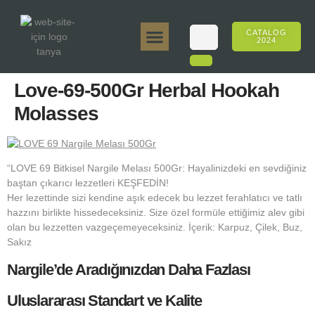
CATALOG
2024
Tanya 50gr.
Tanya 250gr.
Tanya 125gr.
Tanya E-Aroma
Tanya 500gr.
Online Sales
Love-69-500Gr Herbal Hookah
Molasses
“LOVE 69 Bitkisel Nargile Melası 500Gr: Hayalinizdeki en sevdiğiniz
baştan çıkarıcı lezzetleri KEŞFEDİN!
Her lezettinde sizi kendine aşık edecek bu lezzet ferahlatıcı ve tatlı
hazzını birlikte hissedeceksiniz. Size özel formüle ettiğimiz alev gibi
olan bu lezzetten vazgeçemeyeceksiniz. İçerik: Karpuz, Çilek, Buz,
Sakız
Nargile’de Aradığınızdan Daha Fazlası
Uluslararası Standart ve Kalite