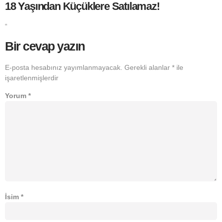
18 Yaşından Küçüklere Satılamaz!
“
Bir cevap yazın
E-posta hesabınız yayımlanmayacak.
Gerekli alanlar
*
ile
işaretlenmişlerdir
Yorum
*
İsim
*