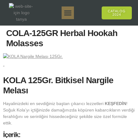
CATALOG
2024
Tanya 50gr.
Tanya 250gr.
Tanya 125gr.
Tanya E-Aroma
Tanya 500gr.
Online Sales
COLA-125GR Herbal Hookah
Molasses
“
KOLA 125Gr. Bitkisel Nargile
Melası
Hayalinizdeki en sevdiğiniz baştan çıkarıcı lezzetleri
KEŞFEDİN
!
Soğuk Kola’yı içtiğinizde damağınızda köpüren kabarcıkların verdiği
ferahlığını ve serinliğini hissedeceğiniz şekilde size özel formüle
ettik.
İçerik: