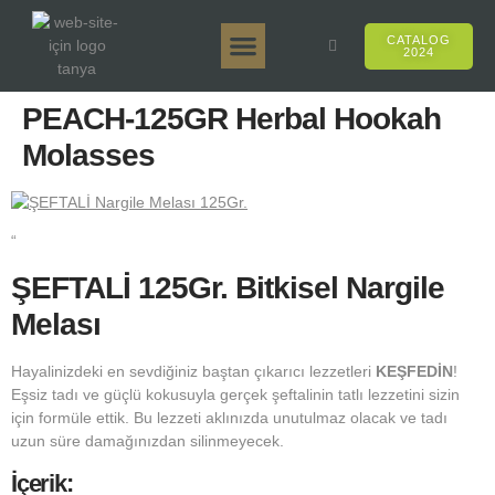
CATALOG
2024
Tanya 50gr.
Tanya 250gr.
Tanya 125gr.
Tanya E-Aroma
Tanya 500gr.
Online Sales
PEACH-125GR Herbal Hookah
Molasses
“
ŞEFTALİ 125Gr. Bitkisel Nargile
Melası
Hayalinizdeki en sevdiğiniz baştan çıkarıcı lezzetleri
KEŞFEDİN
!
Eşsiz tadı ve güçlü kokusuyla gerçek şeftalinin tatlı lezzetini sizin
için formüle ettik. Bu lezzeti aklınızda unutulmaz olacak ve tadı
uzun süre damağınızdan silinmeyecek.
İçerik: