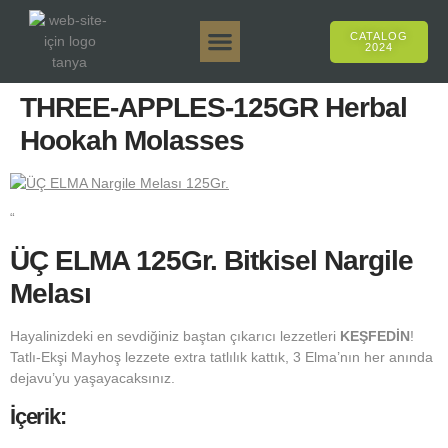
CATALOG
2024
Tanya 50gr.
Tanya 250gr.
Tanya 125gr.
Tanya E-Aroma
Tanya 500gr.
Online Sales
THREE-APPLES-125GR Herbal
Hookah Molasses
“
ÜÇ ELMA 125Gr. Bitkisel Nargile
Melası
Hayalinizdeki en sevdiğiniz baştan çıkarıcı lezzetleri
KEŞFEDİN
!
Tatlı-Ekşi Mayhoş lezzete extra tatlılık kattık, 3 Elma’nın her anında
dejavu’yu yaşayacaksınız.
İçerik: