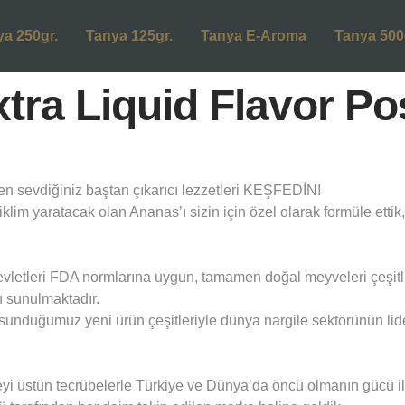
ya 250gr.
Tanya 125gr.
Tanya E-Aroma
Tanya 500
ra Liquid Flavor Po
n sevdiğiniz baştan çıkarıcı lezzetleri KEŞFEDİN!
 iklim yaratacak olan Ananas’ı sizin için özel olarak formüle etti
evletleri FDA normlarına uygun, tamamen doğal meyveleri çeşitli
 sunulmaktadır.
unduğumuz yeni ürün çeşitleriyle dünya nargile sektörünün lid
üstün tecrübelerle Türkiye ve Dünya’da öncü olmanın gücü ile he