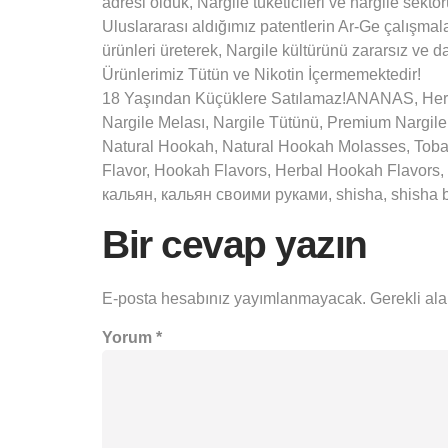
adresi olduk, Nargile tüketicileri ve nargile sekt
Uluslararası aldığımız patentlerin Ar-Ge çalışmalar
ürünleri üreterek, Nargile kültürünü zararsız ve da
Ürünlerimiz Tütün ve Nikotin İçermemektedir!
18 Yaşından Küçüklere Satılamaz!ANANAS, Herba
Nargile Melası, Nargile Tütünü, Premium Nargi
Natural Hookah, Natural Hookah Molasses, Tob
Flavor, Hookah Flavors, Herbal Hookah Flavors, 
кальян, кальян своими руками, shisha, shisha bar,
Bir cevap yazın
E-posta hesabınız yayımlanmayacak.
Gerekli al
Yorum
*