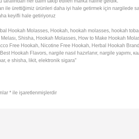
örü tarafından her daim takip edilen marka haline geldik.
ı ile ürettiğimiz ürünleri daha iyi hale getirmek için nargilede s
ha keyifli hale getiriyoruz
l Hookah Molasses, Hookah, hookah molasses, hookah tobacco,
le Melası, Shisha, Hookah Molasses, How to Make Hookah Mol
acco Free Hookah, Nicotine Free Hookah, Herbal Hookah Bra
Best Hookah Flavors, nargile nasıl hazırlanır, nargile yapımı,
 e shisha, likit, elektronik sigara”
anlar
*
ile işaretlenmişlerdir