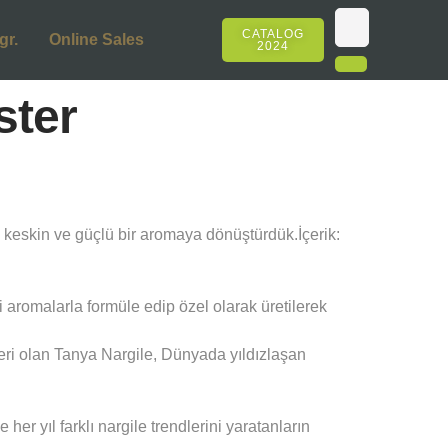
CATALOG
gr.
Online Sales
2024
ster
k, keskin ve güçlü bir aromaya dönüştürdük.İçerik:
 aromalarla formüle edip özel olarak üretilerek
eri olan Tanya Nargile, Dünyada yıldızlaşan
r yıl farklı nargile trendlerini yaratanların