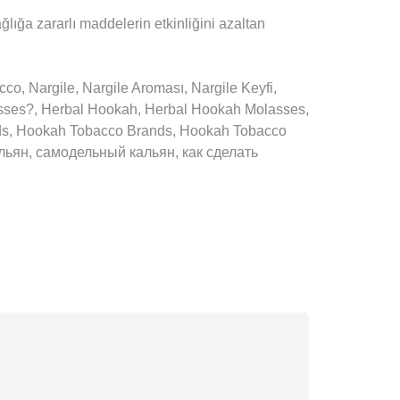
ağlığa zararlı maddelerin etkinliğini azaltan
 Nargile, Nargile Aroması, Nargile Keyfi,
asses?, Herbal Hookah, Herbal Hookah Molasses,
nds, Hookah Tobacco Brands, Hookah Tobacco
 кальян, самодельный кальян, как сделать