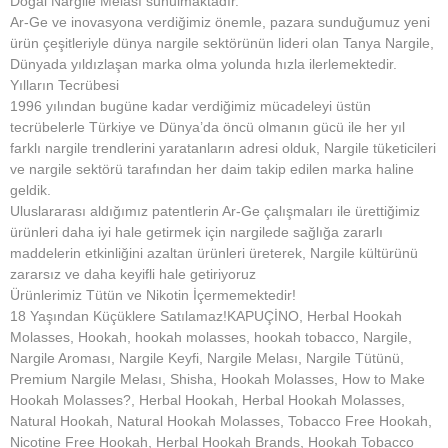
Doğal Nargile Melası sunulmaktadır.
Ar-Ge ve inovasyona verdiğimiz önemle, pazara sunduğumuz yeni
ürün çeşitleriyle dünya nargile sektörünün lideri olan Tanya Nargile,
Dünyada yıldızlaşan marka olma yolunda hızla ilerlemektedir.
Yılların Tecrübesi
1996 yılından bugüne kadar verdiğimiz mücadeleyi üstün
tecrübelerle Türkiye ve Dünya’da öncü olmanın gücü ile her yıl
farklı nargile trendlerini yaratanların adresi olduk, Nargile tüketicileri
ve nargile sektörü tarafından her daim takip edilen marka haline
geldik.
Uluslararası aldığımız patentlerin Ar-Ge çalışmaları ile ürettiğimiz
ürünleri daha iyi hale getirmek için nargilede sağlığa zararlı
maddelerin etkinliğini azaltan ürünleri üreterek, Nargile kültürünü
zararsız ve daha keyifli hale getiriyoruz
Ürünlerimiz Tütün ve Nikotin İçermemektedir!
18 Yaşından Küçüklere Satılamaz!KAPUÇİNO, Herbal Hookah
Molasses, Hookah, hookah molasses, hookah tobacco, Nargile,
Nargile Aroması, Nargile Keyfi, Nargile Melası, Nargile Tütünü,
Premium Nargile Melası, Shisha, Hookah Molasses, How to Make
Hookah Molasses?, Herbal Hookah, Herbal Hookah Molasses,
Natural Hookah, Natural Hookah Molasses, Tobacco Free Hookah,
Nicotine Free Hookah, Herbal Hookah Brands, Hookah Tobacco