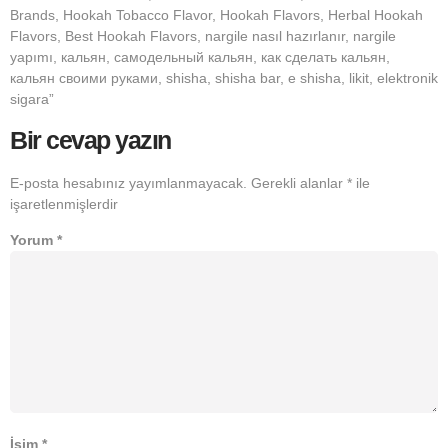
Brands, Hookah Tobacco Flavor, Hookah Flavors, Herbal Hookah
Flavors, Best Hookah Flavors, nargile nasıl hazırlanır, nargile
yapımı, кальян, самодельный кальян, как сделать кальян,
кальян своими руками, shisha, shisha bar, e shisha, likit, elektronik
sigara”
Bir cevap yazın
E-posta hesabınız yayımlanmayacak.
Gerekli alanlar
*
ile
işaretlenmişlerdir
Yorum
*
İsim
*