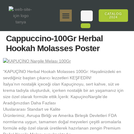
CATALOG
2024
Tanya 50gr.
Tanya 250gr.
Tanya 125gr.
Tanya E-Aroma
Tanya 500gr.
Online Sales
Cappuccino-100Gr Herbal
Hookah Molasses Poster
“KAPUÇİNO Herbal Hookah Molasses 100Gr: Hayalinizdeki en
sevdiğiniz baştan çıkarıcı lezzetleri KEŞFEDİN!
İtalya’nın nostaljik içeceği olan Kapuçinoyu, sert kahve, süt ve
krema tadıyla oluşturduk, içerken nostaljik bir an yaşamanız için
size özel olarak formüle ettik.İçerik: KapuçinoNargile’de
Aradığınızdan Daha Fazlası
Uluslararası Standart ve Kalite
Ürünlerimiz, Avrupa Birliği ve Amerika Birleşik Devletleri FDA
normlarına uygun, tamamen doğal meyveleri çeşitli aromalarla
formüle edip özel olarak üretilerek hazırlanan zengin Premium