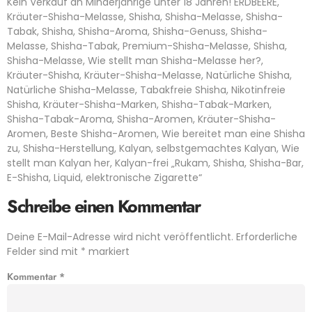
Kein Verkauf an Minderjährige unter 18 Jahren! ERDBEERE,
Kräuter-Shisha-Melasse, Shisha, Shisha-Melasse, Shisha-
Tabak, Shisha, Shisha-Aroma, Shisha-Genuss, Shisha-
Melasse, Shisha-Tabak, Premium-Shisha-Melasse, Shisha,
Shisha-Melasse, Wie stellt man Shisha-Melasse her?,
Kräuter-Shisha, Kräuter-Shisha-Melasse, Natürliche Shisha,
Natürliche Shisha-Melasse, Tabakfreie Shisha, Nikotinfreie
Shisha, Kräuter-Shisha-Marken, Shisha-Tabak-Marken,
Shisha-Tabak-Aroma, Shisha-Aromen, Kräuter-Shisha-
Aromen, Beste Shisha-Aromen, Wie bereitet man eine Shisha
zu, Shisha-Herstellung, Kalyan, selbstgemachtes Kalyan, Wie
stellt man Kalyan her, Kalyan-frei „Rukam, Shisha, Shisha-Bar,
E-Shisha, Liquid, elektronische Zigarette“
Schreibe einen Kommentar
Deine E-Mail-Adresse wird nicht veröffentlicht.
Erforderliche
Felder sind mit
*
markiert
Kommentar
*