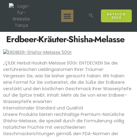
KATALOG
2024
Tanya 50gr.
Tanya 250gr.
Tanya 125gr.
Tanya E-Aroma
Tanya 500gr.
Online-Verkäufe
Erdbeer-Kräuter-Shisha-Melasse
„ÇİLEK Herbal Hookah Melasse 50Gr: ENTDECKEN Sie die
verführerischen Lieblingsaromen Ihrer Träume!
Vergessen Sie, was Sie bisher geraucht haben. Wir haben
eine Formel für Sie vorbereitet, die die Süße der Erdbeere
verstärkt und den köstlichen Geschmack Ihrer Wasserpfeife
auf die Spitze treibt. Inhalt: Mehr als Sie von einer Erdbeer-
Wasserpfeife erwarten
Internationaler Standard und Qualität
Unsere Produkte bieten reichhaltige Premium-Natürliche
Shisha-Melasse, die speziell durch die Formulierung völlig
natürlicher Früchte mit verschiedenen
Geschmacksrichtungen gemäß den FDA-Normen der