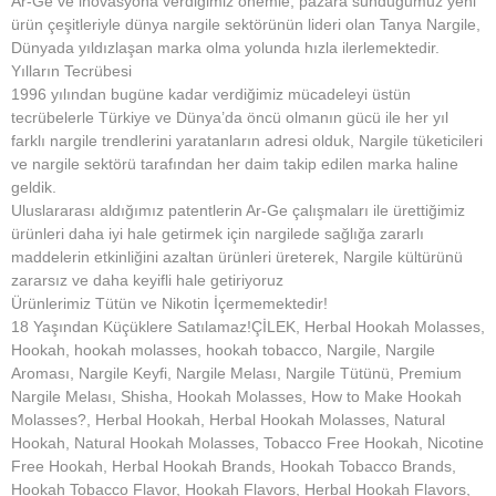
Ar-Ge ve inovasyona verdiğimiz önemle, pazara sunduğumuz yeni
ürün çeşitleriyle dünya nargile sektörünün lideri olan Tanya Nargile,
Dünyada yıldızlaşan marka olma yolunda hızla ilerlemektedir.
Yılların Tecrübesi
1996 yılından bugüne kadar verdiğimiz mücadeleyi üstün
tecrübelerle Türkiye ve Dünya’da öncü olmanın gücü ile her yıl
farklı nargile trendlerini yaratanların adresi olduk, Nargile tüketicileri
ve nargile sektörü tarafından her daim takip edilen marka haline
geldik.
Uluslararası aldığımız patentlerin Ar-Ge çalışmaları ile ürettiğimiz
ürünleri daha iyi hale getirmek için nargilede sağlığa zararlı
maddelerin etkinliğini azaltan ürünleri üreterek, Nargile kültürünü
zararsız ve daha keyifli hale getiriyoruz
Ürünlerimiz Tütün ve Nikotin İçermemektedir!
18 Yaşından Küçüklere Satılamaz!ÇİLEK, Herbal Hookah Molasses,
Hookah, hookah molasses, hookah tobacco, Nargile, Nargile
Aroması, Nargile Keyfi, Nargile Melası, Nargile Tütünü, Premium
Nargile Melası, Shisha, Hookah Molasses, How to Make Hookah
Molasses?, Herbal Hookah, Herbal Hookah Molasses, Natural
Hookah, Natural Hookah Molasses, Tobacco Free Hookah, Nicotine
Free Hookah, Herbal Hookah Brands, Hookah Tobacco Brands,
Hookah Tobacco Flavor, Hookah Flavors, Herbal Hookah Flavors,