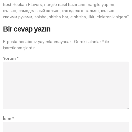
Best Hookah Flavors, nargile nasıl hazırlanır, nargile yapımı,
кальян, самодельный кальян, как сделать кальян, кальян
своими руками, shisha, shisha bar, e shisha, likit, elektronik sigara”
Bir cevap yazın
E-posta hesabınız yayımlanmayacak.
Gerekli alanlar
*
ile
işaretlenmişlerdir
Yorum
*
İsim
*