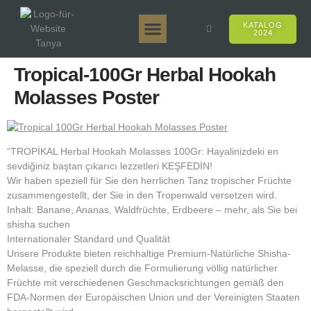
KATALOG
2024
Tanya 50gr.
Tanya 250gr.
Tanya 125gr.
Tanya E-Aroma
Tanya 500gr.
Online-Verkäufe
Tropical-100Gr Herbal Hookah
Molasses Poster
“TROPİKAL Herbal Hookah Molasses 100Gr: Hayalinizdeki en
sevdiğiniz baştan çıkarıcı lezzetleri KEŞFEDİN!
Wir haben speziell für Sie den herrlichen Tanz tropischer Früchte
zusammengestellt, der Sie in den Tropenwald versetzen wird.
Inhalt: Banane, Ananas, Waldfrüchte, Erdbeere – mehr, als Sie bei
shisha suchen
Internationaler Standard und Qualität
Unsere Produkte bieten reichhaltige Premium-Natürliche Shisha-
Melasse, die speziell durch die Formulierung völlig natürlicher
Früchte mit verschiedenen Geschmacksrichtungen gemäß den
FDA-Normen der Europäischen Union und der Vereinigten Staaten