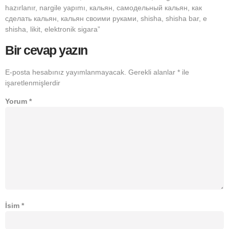
hazırlanır, nargile yapımı, кальян, самодельный кальян, как
сделать кальян, кальян своими руками, shisha, shisha bar, e
shisha, likit, elektronik sigara”
Bir cevap yazın
E-posta hesabınız yayımlanmayacak.
Gerekli alanlar
*
ile
işaretlenmişlerdir
Yorum
*
İsim
*