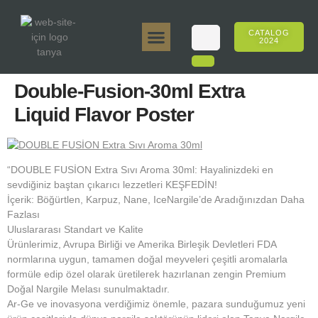
CATALOG
2024
Tanya 50gr.
Tanya 250gr.
Tanya 125gr.
Tanya E-Aroma
Tanya 500gr.
Online Sales
Double-Fusion-30ml Extra
Liquid Flavor Poster
“DOUBLE FUSİON Extra Sıvı Aroma 30ml: Hayalinizdeki en
sevdiğiniz baştan çıkarıcı lezzetleri KEŞFEDİN!
İçerik: Böğürtlen, Karpuz, Nane, IceNargile’de Aradığınızdan Daha
Fazlası
Uluslararası Standart ve Kalite
Ürünlerimiz, Avrupa Birliği ve Amerika Birleşik Devletleri FDA
normlarına uygun, tamamen doğal meyveleri çeşitli aromalarla
formüle edip özel olarak üretilerek hazırlanan zengin Premium
Doğal Nargile Melası sunulmaktadır.
Ar-Ge ve inovasyona verdiğimiz önemle, pazara sunduğumuz yeni