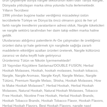
ürün çeşitleriyle dünya nargile sektörünün lideri olan Tanya Nargile,
Dünyada yıldızlaşan marka olma yolunda hızla ilerlemektedir.
Yılların Tecrübesi
1996 yılından bugüne kadar verdiğimiz mücadeleyi üstün
tecrübelerle Türkiye ve Dünya’da öncü olmanın gücü ile her yıl
farklı nargile trendlerini yaratanların adresi olduk, Nargile tüketicileri
ve nargile sektörü tarafından her daim takip edilen marka haline
geldik.
Uluslararası aldığımız patentlerin Ar-Ge çalışmaları ile ürettiğimiz
ürünleri daha iyi hale getirmek için nargilede sağlığa zararlı
maddelerin etkinliğini azaltan ürünleri üreterek, Nargile kültürünü
zararsız ve daha keyifli hale getiriyoruz
Ürünlerimiz Tütün ve Nikotin İçermemektedir!
18 Yaşından Küçüklere Satılamaz!DOUBLE FUSİON, Herbal
Hookah Molasses, Hookah, hookah molasses, hookah tobacco,
Nargile, Nargile Aroması, Nargile Keyfi, Nargile Melası, Nargile
Tütünü, Premium Nargile Melası, Shisha, Hookah Molasses, How
to Make Hookah Molasses?, Herbal Hookah, Herbal Hookah
Molasses, Natural Hookah, Natural Hookah Molasses, Tobacco
Free Hookah, Nicotine Free Hookah, Herbal Hookah Brands,
Hookah Tobacco Brands, Hookah Tobacco Flavor, Hookah Flavors,
Herbal Hookah Flavors, Best Hookah Flavors, nargile nasıl