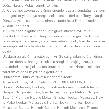
formüle edip özel olarak üretilerek hazırlanan zengin Premium
Doğal Nargile Melası sunulmaktadır.
Ar-Ge ve inovasyona verdiğimiz önemle, pazara sunduğumuz yeni
ürün çeşitleriyle dünya nargile sektörünün lideri olan Tanya Nargile,
Dünyada yıldızlaşan marka olma yolunda hızla ilerlemektedir.
Yılların Tecrübesi
1996 yılından bugüne kadar verdiğimiz mücadeleyi üstün
tecrübelerle Türkiye ve Dünya’da öncü olmanın gücü ile her yıl
farklı nargile trendlerini yaratanların adresi olduk, Nargile tüketicileri
ve nargile sektörü tarafından her daim takip edilen marka haline
geldik.
Uluslararası aldığımız patentlerin Ar-Ge çalışmaları ile ürettiğimiz
ürünleri daha iyi hale getirmek için nargilede sağlığa zararlı
maddelerin etkinliğini azaltan ürünleri üreterek, Nargile kültürünü
zararsız ve daha keyifli hale getiriyoruz
Ürünlerimiz Tütün ve Nikotin İçermemektedir!
18 Yaşından Küçüklere Satılamaz!DOUBLE MELON, Herbal
Hookah Molasses, Hookah, hookah molasses, hookah tobacco,
Nargile, Nargile Aroması, Nargile Keyfi, Nargile Melası, Nargile
Tütünü, Premium Nargile Melası, Shisha, Hookah Molasses, How
to Make Hookah Molasses?, Herbal Hookah, Herbal Hookah
Molasses, Natural Hookah, Natural Hookah Molasses, Tobacco