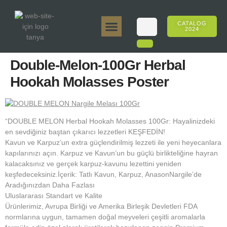
CATALOG
2024
Tanya 50gr.
Tanya 250gr.
Tanya 125gr.
Tanya E-Aroma
Tanya 500gr.
Online Sales
Double-Melon-100Gr Herbal
Hookah Molasses Poster
“DOUBLE MELON Herbal Hookah Molasses 100Gr: Hayalinizdeki
en sevdiğiniz baştan çıkarıcı lezzetleri KEŞFEDİN!
Kavun ve Karpuz’un extra güçlendirilmiş lezzeti ile yeni heyecanlara
kapılarınızı açın. Karpuz ve Kavun’un bu güçlü birlikteliğine hayran
kalacaksınız ve gerçek karpuz-kavunu lezettini yeniden
keşfedeceksiniz.İçerik: Tatlı Kavun, Karpuz, AnasonNargile’de
Aradığınızdan Daha Fazlası
Uluslararası Standart ve Kalite
Ürünlerimiz, Avrupa Birliği ve Amerika Birleşik Devletleri FDA
normlarına uygun, tamamen doğal meyveleri çeşitli aromalarla