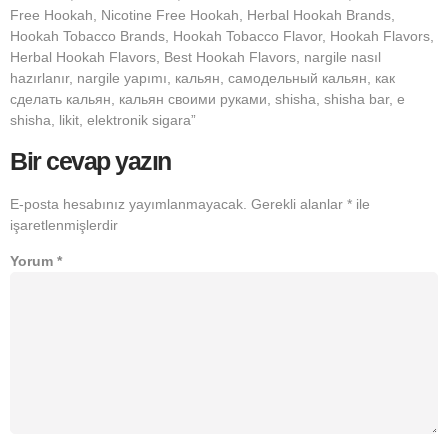
Free Hookah, Nicotine Free Hookah, Herbal Hookah Brands,
Hookah Tobacco Brands, Hookah Tobacco Flavor, Hookah Flavors,
Herbal Hookah Flavors, Best Hookah Flavors, nargile nasıl
hazırlanır, nargile yapımı, кальян, самодельный кальян, как
сделать кальян, кальян своими руками, shisha, shisha bar, e
shisha, likit, elektronik sigara”
Bir cevap yazın
E-posta hesabınız yayımlanmayacak.
Gerekli alanlar
*
ile
işaretlenmişlerdir
Yorum
*