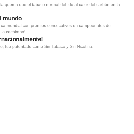
 la quema que el tabaco normal debido al calor del carbón en la
el mundo
rca mundial con premios consecutivos en campeonatos de
e la cachimba!
ernacionalmente!
o, fue patentado como Sin Tabaco y Sin Nicotina.
ZE