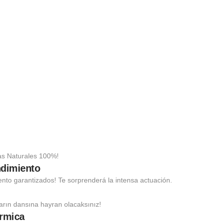
as Naturales 100%!
ndimiento
ento garantizados! Te sorprenderá la intensa actuación.
ların dansına hayran olacaksınız!
érmica