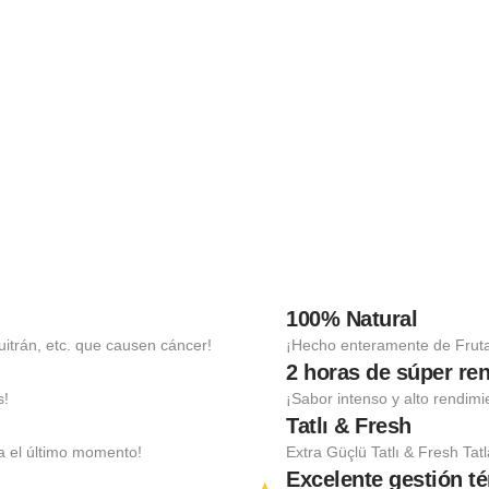
100% Natural
uitrán, etc. que causen cáncer!
¡Hecho enteramente de Frut
2 horas de súper re
s!
¡Sabor intenso y alto rendimi
Tatlı & Fresh
a el último momento!
Extra Güçlü Tatlı & Fresh Tat
Excelente gestión t