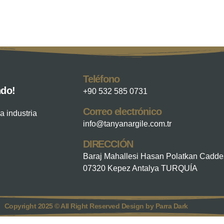
Teléfono
ndo!
+90 532 585 0731
Correo electrónico
a industria
info@tanyanargile.com.tr
DIRECCIÓN
Baraj Mahallesi Hasan Polatkan Cadde
07320 Kepez Antalya TURQUÍA
Copyright 2025 © All Right Reserved Design by Parra Dark