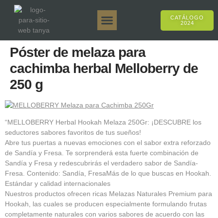
CATÁLOGO
2024
Tanya 50gr.
Tanya 250gr.
Tanya 125gr.
Tanya E-Sabor
Tanya 500gr.
Ventas en línea
Póster de melaza para
cachimba herbal Melloberry de
250 g
“MELLOBERRY Herbal Hookah Melaza 250Gr: ¡DESCUBRE los
seductores sabores favoritos de tus sueños!
Abre tus puertas a nuevas emociones con el sabor extra reforzado
de Sandía y Fresa. Te sorprenderá esta fuerte combinación de
Sandía y Fresa y redescubrirás el verdadero sabor de Sandía-
Fresa. Contenido: Sandía, FresaMás de lo que buscas en Hookah.
Estándar y calidad internacionales
Nuestros productos ofrecen ricas Melazas Naturales Premium para
Hookah, las cuales se producen especialmente formulando frutas
completamente naturales con varios sabores de acuerdo con las