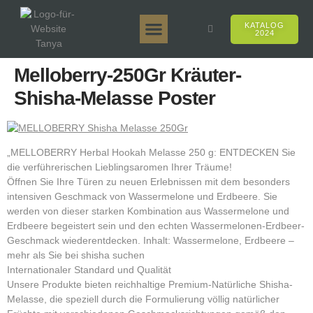
KATALOG
2024
Tanya 50gr.
Tanya 250gr.
Tanya 125gr.
Tanya E-Aroma
Tanya 500gr.
Online-Verkäufe
Melloberry-250Gr Kräuter-
Shisha-Melasse Poster
„MELLOBERRY Herbal Hookah Melasse 250 g: ENTDECKEN Sie
die verführerischen Lieblingsaromen Ihrer Träume!
Öffnen Sie Ihre Türen zu neuen Erlebnissen mit dem besonders
intensiven Geschmack von Wassermelone und Erdbeere. Sie
werden von dieser starken Kombination aus Wassermelone und
Erdbeere begeistert sein und den echten Wassermelonen-Erdbeer-
Geschmack wiederentdecken. Inhalt: Wassermelone, Erdbeere –
mehr als Sie bei shisha suchen
Internationaler Standard und Qualität
Unsere Produkte bieten reichhaltige Premium-Natürliche Shisha-
Melasse, die speziell durch die Formulierung völlig natürlicher