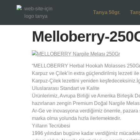
Tanya 50gr.
Tan
Melloberry-250
“MELLOBERRY Herbal Hookah Molasses 250Gr: Hay
Karpuz ve Çilek’in extra güçlendirilmiş lezzeti il
Karpuz-Çilek lezettini yeniden keşfedeceksiniz.İ
Uluslararası Standart ve Kalite
Ürünlerimiz, Avrupa Birliği ve Amerika Birleşik D
hazırlanan zengin Premium Doğal Nargile Melası
Ar-Ge ve inovasyona verdiğimiz önemle, pazara s
marka olma yolunda hızla ilerlemektedir.
Yılların Tecrübesi
1996 yılından bugüne kadar verdiğimiz mücadeleyi 