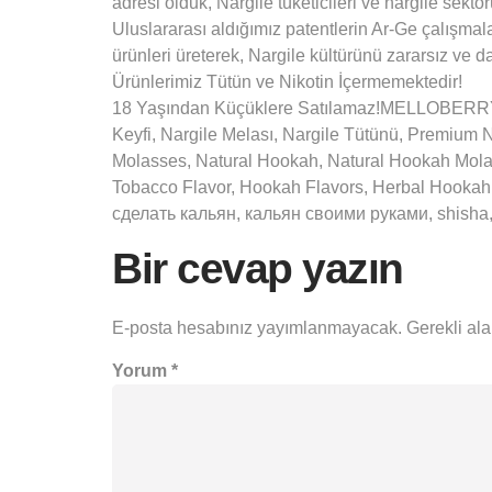
adresi olduk, Nargile tüketicileri ve nargile sekt
Uluslararası aldığımız patentlerin Ar-Ge çalışmalar
ürünleri üreterek, Nargile kültürünü zararsız ve da
Ürünlerimiz Tütün ve Nikotin İçermemektedir!
18 Yaşından Küçüklere Satılamaz!MELLOBERRY, 
Keyfi, Nargile Melası, Nargile Tütünü, Premiu
Molasses, Natural Hookah, Natural Hookah Mol
Tobacco Flavor, Hookah Flavors, Herbal Hookah F
сделать кальян, кальян своими руками, shisha, shi
Bir cevap yazın
E-posta hesabınız yayımlanmayacak.
Gerekli al
Yorum
*