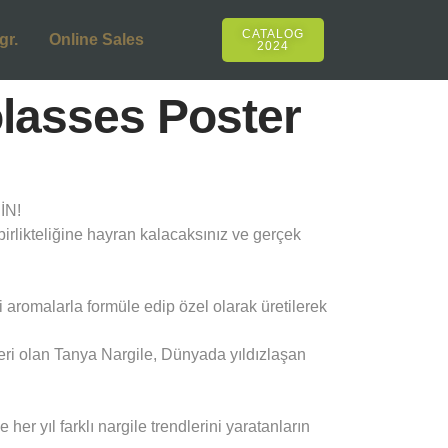
CATALOG
gr.
Online Sales
2024
lasses Poster
İN!
birlikteliğine hayran kalacaksınız ve gerçek
 aromalarla formüle edip özel olarak üretilerek
eri olan Tanya Nargile, Dünyada yıldızlaşan
r yıl farklı nargile trendlerini yaratanların