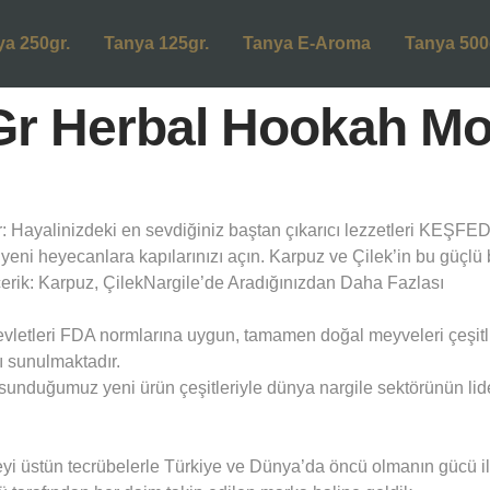
ya 250gr.
Tanya 125gr.
Tanya E-Aroma
Tanya 500
Gr Herbal Hookah Mo
alinizdeki en sevdiğiniz baştan çıkarıcı lezzetleri KEŞFED
e yeni heyecanlara kapılarınızı açın. Karpuz ve Çilek’in bu güçlü 
çerik: Karpuz, ÇilekNargile’de Aradığınızdan Daha Fazlası
evletleri FDA normlarına uygun, tamamen doğal meyveleri çeşitli
 sunulmaktadır.
unduğumuz yeni ürün çeşitleriyle dünya nargile sektörünün lid
üstün tecrübelerle Türkiye ve Dünya’da öncü olmanın gücü ile he