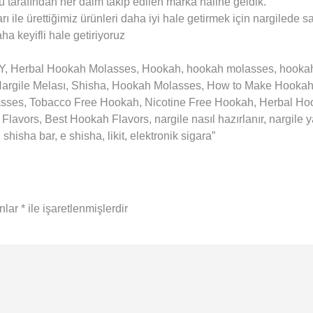
örü tarafından her daim takip edilen marka haline geldik.
ı ile ürettiğimiz ürünleri daha iyi hale getirmek için nargilede s
ha keyifli hale getiriyoruz
Herbal Hookah Molasses, Hookah, hookah molasses, hookah to
m Nargile Melası, Shisha, Hookah Molasses, How to Make Hook
asses, Tobacco Free Hookah, Nicotine Free Hookah, Herbal H
lavors, Best Hookah Flavors, nargile nasıl hazırlanır, nargile
sha bar, e shisha, likit, elektronik sigara”
anlar
*
ile işaretlenmişlerdir