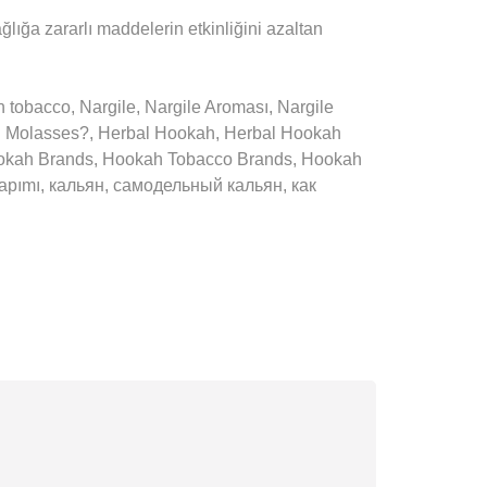
ağlığa zararlı maddelerin etkinliğini azaltan
bacco, Nargile, Nargile Aroması, Nargile
ah Molasses?, Herbal Hookah, Herbal Hookah
ookah Brands, Hookah Tobacco Brands, Hookah
 yapımı, кальян, самодельный кальян, как