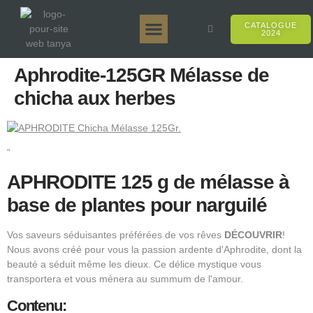
CATALOGUE
2024
Tanya 50gr.
Tanya 250gr.
Tanya 125gr.
Tanya E-Arôme
Tanya 500gr.
Ventes en ligne
Aphrodite-125GR Mélasse de
chicha aux herbes
“
APHRODITE 125 g de mélasse à
base de plantes pour narguilé
Vos saveurs séduisantes préférées de vos rêves
DÉCOUVRIR
!
Nous avons créé pour vous la passion ardente d'Aphrodite, dont la
beauté a séduit même les dieux. Ce délice mystique vous
transportera et vous mènera au summum de l'amour.
Contenu: