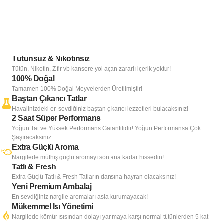
Tütünsüz & Nikotinsiz
Tütün, Nikotin, Zifir vb kansere yol açan zararlı içerik yoktur!
100% Doğal
Tamamen 100% Doğal Meyvelerden Üretilmiştir!
Baştan Çıkarıcı Tatlar
Hayalinizdeki en sevdiğiniz baştan çıkarıcı lezzetleri bulacaksınız!
2 Saat Süper Performans
Yoğun Tat ve Yüksek Performans Garantilidir! Yoğun Performansa Çok
Şaşıracaksınız.
Extra Güçlü Aroma
Nargilede müthiş güçlü aromayı son ana kadar hissedin!
Tatlı & Fresh
Extra Güçlü Tatlı & Fresh Tatların dansına hayran olacaksınız!
Yeni Premium Ambalaj
En sevdiğiniz nargile aromaları asla kurumayacak!
Mükemmel Isı Yönetimi
Nargilede kömür ısısından dolayı yanmaya karşı normal tütünlerden 5 kat