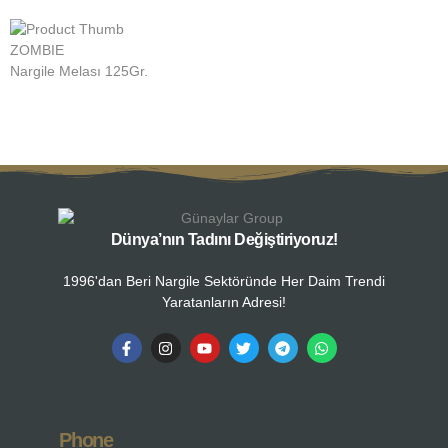
ZOMBIE
Z
Nargile Melası 125Gr.
N
Dünya’nın Tadını Değiştiriyoruz!
1996'dan Beri Nargile Sektöründe Her Daim Trendi
Yaratanların Adresi!
Phone