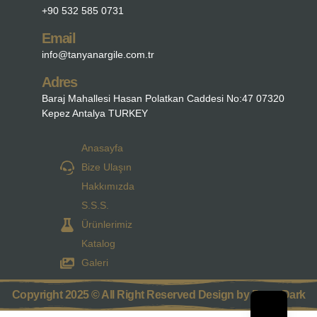
+90 532 585 0731
Email
info@tanyanargile.com.tr
Adres
Baraj Mahallesi Hasan Polatkan Caddesi No:47 07320
Kepez Antalya TURKEY
Anasayfa
Bize Ulaşın
Hakkımızda
S.S.S.
Ürünlerimiz
Katalog
Galeri
Copyright 2025 © All Right Reserved Design by Parra Dark