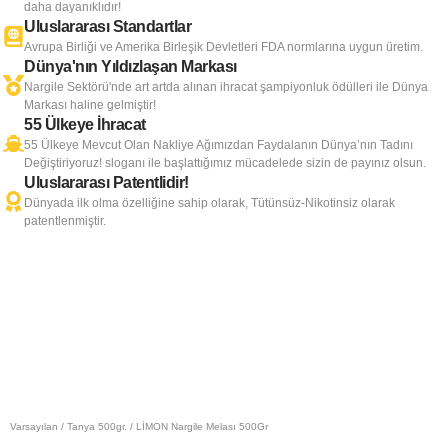
daha dayanıklıdır!
Uluslararası Standartlar
Avrupa Birliği ve Amerika Birleşik Devletleri FDA normlarına uygun üretim.
Dünya'nın Yıldızlaşan Markası
Nargile Sektörü'nde art artda alınan ihracat şampiyonluk ödülleri ile Dünya
Markası haline gelmiştir!
55 Ülkeye İhracat
55 Ülkeye Mevcut Olan Nakliye Ağımızdan Faydalanın Dünya’nın Tadını
Değiştiriyoruz! sloganı ile başlattığımız mücadelede sizin de payınız olsun.
Uluslararası Patentlidir!
Dünyada ilk olma özelliğine sahip olarak, Tütünsüz-Nikotinsiz olarak
patentlenmiştir.
Varsayılan
/
Tanya 500gr.
/ LİMON Nargile Melası 500Gr