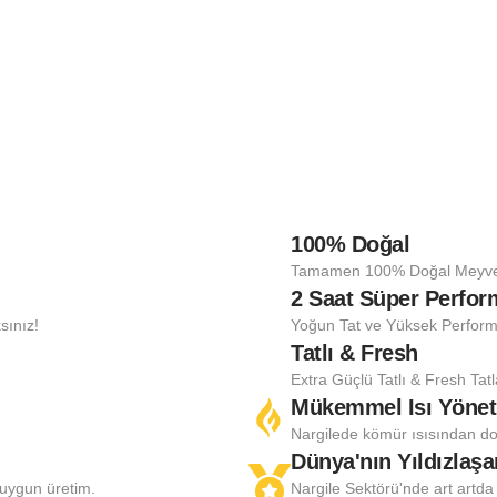
100% Doğal
!
Tamamen 100% Doğal Meyvele
2 Saat Süper Perfo
sınız!
Yoğun Tat ve Yüksek Perform
Tatlı & Fresh
Extra Güçlü Tatlı & Fresh Tat
Mükemmel Isı Yönet
Nargilede kömür ısısından do
Dünya'nın Yıldızlaş
 uygun üretim.
Nargile Sektörü'nde art artda