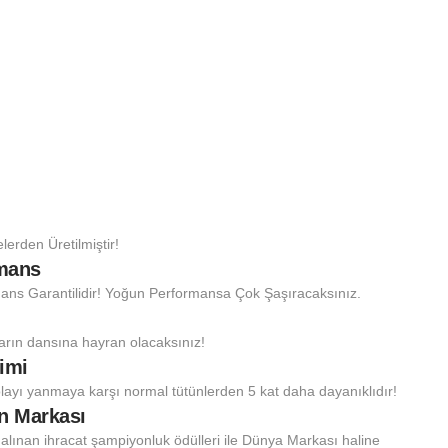
rden Üretilmiştir!
rmans
ans Garantilidir! Yoğun Performansa Çok Şaşıracaksınız.
ların dansına hayran olacaksınız!
imi
layı yanmaya karşı normal tütünlerden 5 kat daha dayanıklıdır!
an Markası
 alınan ihracat şampiyonluk ödülleri ile Dünya Markası haline