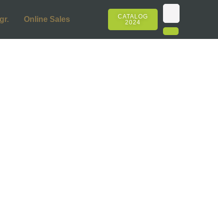
CATALOG
gr.
Online Sales
2024