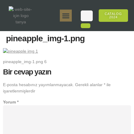
CATALOG
2024
Tanya 50gr.
Tanya 250gr.
Tanya 125gr.
Tanya E-Aroma
Tanya 500gr.
Online Sales
pineapple_img-1.png
pineapple_img-1.png 6
Bir cevap yazın
E-posta hesabınız yayımlanmayacak.
Gerekli alanlar
*
ile
işaretlenmişlerdir
Yorum
*