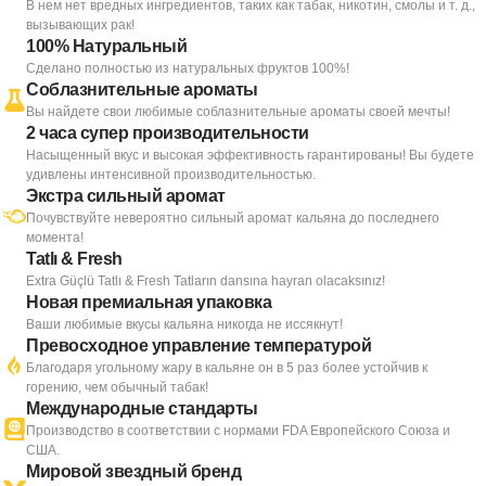
В нем нет вредных ингредиентов, таких как табак, никотин, смолы и т. д.,
вызывающих рак!
100% Натуральный
Сделано полностью из натуральных фруктов 100%!
Соблазнительные ароматы
Вы найдете свои любимые соблазнительные ароматы своей мечты!
2 часа супер производительности
Насыщенный вкус и высокая эффективность гарантированы! Вы будете
удивлены интенсивной производительностью.
Экстра сильный аромат
Почувствуйте невероятно сильный аромат кальяна до последнего
момента!
Tatlı & Fresh
Extra Güçlü Tatlı & Fresh Tatların dansına hayran olacaksınız!
Новая премиальная упаковка
Ваши любимые вкусы кальяна никогда не иссякнут!
Превосходное управление температурой
Благодаря угольному жару в кальяне он в 5 раз более устойчив к
горению, чем обычный табак!
Международные стандарты
Производство в соответствии с нормами FDA Европейского Союза и
США.
Мировой звездный бренд