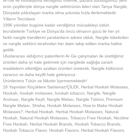
Ar-Ge ve inovasyona verdiğimiz önemle, pazara sunduğumuz yeni
ürün çeşitleriyle dünya nargile sektörünün lideri olan Tanya Nargile,
Dünyada yıldızlaşan marka olma yolunda hızla ilerlemektedir.
Yılların Tecrübesi
1996 yılından bugüne kadar verdiğimiz mücadeleyi üstün
tecrübelerle Türkiye ve Dünya’da öncü olmanın gücü ile her yıl
farklı nargile trendlerini yaratanların adresi olduk, Nargile tüketicileri
ve nargile sektörü tarafından her daim takip edilen marka haline
geldik.
Uluslararası aldığımız patentlerin Ar-Ge çalışmaları ile ürettiğimiz
ürünleri daha iyi hale getirmek için nargilede sağlığa zararlı
maddelerin etkinliğini azaltan ürünleri üreterek, Nargile kültürünü
zararsız ve daha keyifli hale getiriyoruz
Ürünlerimiz Tütün ve Nikotin İçermemektedir!
18 Yaşından Küçüklere Satılamaz!ÇİLEK, Herbal Hookah Molasses,
Hookah, hookah molasses, hookah tobacco, Nargile, Nargile
Aroması, Nargile Keyfi, Nargile Melası, Nargile Tütünü, Premium
Nargile Melası, Shisha, Hookah Molasses, How to Make Hookah
Molasses?, Herbal Hookah, Herbal Hookah Molasses, Natural
Hookah, Natural Hookah Molasses, Tobacco Free Hookah, Nicotine
Free Hookah, Herbal Hookah Brands, Hookah Tobacco Brands,
Hookah Tobacco Flavor, Hookah Flavors, Herbal Hookah Flavors,