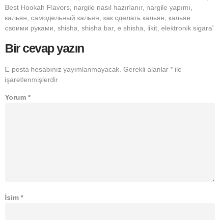
Best Hookah Flavors, nargile nasıl hazırlanır, nargile yapımı,
кальян, самодельный кальян, как сделать кальян, кальян
своими руками, shisha, shisha bar, e shisha, likit, elektronik sigara”
Bir cevap yazın
E-posta hesabınız yayımlanmayacak.
Gerekli alanlar
*
ile
işaretlenmişlerdir
Yorum
*
İsim
*